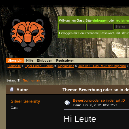
Willkommen
Gast
. Bitte
einloggen
oder
registrie
Einloggen mit Benutzername, Passwort und Sitzu
Übersicht
Hilfe
Einloggen
Registrieren
Startseite
»
Tiger Force - Forum
»
Allgemeines
»
Join us ! - Das Rekrutierungsbüro
»
Seiten: [
1
]
Nach unten
Autor
Thema: Bewerbung oder so in der
Bewerbung oder so in der art :D
Silver Serenity
«
am:
Juni 08, 2012, 18:28:25 »
Gast
Hi Leute