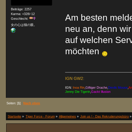
Beiträge: 2257
Karma: +328/-12
Am besten melde
Geschlecht:
女の心は猫の眼。
neu an, denn wir
auf welchen Ser
möchten
IGN GW2:
IGN:
Inoa Rin
,
Giftiger Drache
,
Devils Mouse
,
An
Jenny Die Tigerin
,
Gackt Illusion
Seiten: [
1
]
Nach oben
Startseite
»
Tiger Force - Forum
»
Allgemeines
»
Join us ! - Das Rekrutierungsbüro
»