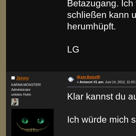
Betazugang. Ich
schließen kann u
herumhüpft.
LG
(Kein Betreff)
Jenny
«
Antwort #1 am:
Juni 14, 2012, 11:43:
KARMA MONSTER!
Administrator
Klar kannst du a
untotes Huhn
Ich würde mich 