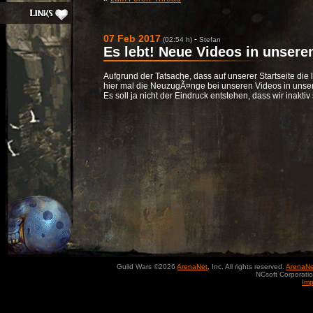
07 Feb 2017
-
(02:54 h)
Stefan
Es lebt! Neue Videos in unser
Aufgrund der Tatsache, dass auf unserer Startseite die le
hier mal die NeuzugÃ¤nge bei unseren Videos in uns
Es soll ja nicht der Eindruck entstehen, dass wir inaktiv 
Guild Wars ©2026
ArenaNet
, Inc. All rights reserved.
ArenaNe
NCsoft Corporatio
Im