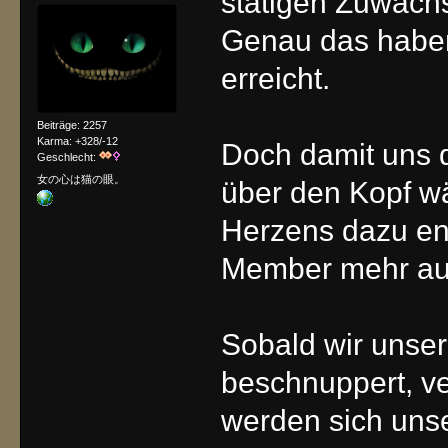
stätigen Zuwach
Genau das haben
erreicht.
Beiträge: 2257
Karma: +328/-12
Doch damit uns 
Geschlecht:
女の心は猫の眼。
über den Kopf w
Herzens dazu en
Member mehr au
Sobald wir unser 
beschnuppert, v
werden sich unse