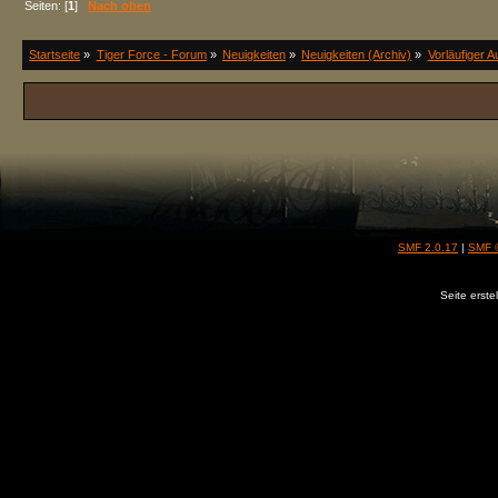
Seiten: [
1
]
Nach oben
Startseite
»
Tiger Force - Forum
»
Neuigkeiten
»
Neuigkeiten (Archiv)
»
Vorläufiger 
SMF 2.0.17
|
SMF 
Seite erste