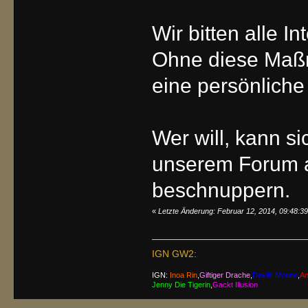
Wir bitten alle I
Ohne diese Maßn
eine persönliche 
Wer will, kann si
unserem Forum a
beschnuppern.
«
Letzte Änderung: Februar 12, 2014, 09:48:39
IGN GW2:
IGN:
Inoa Rin
,
Giftiger Drache
,
Devils Mouse
,
An
Jenny Die Tigerin
,
Gackt Illusion