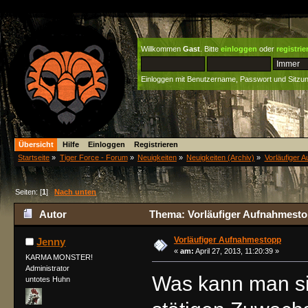
Willkommen
Gast
. Bitte
einloggen
oder
registrie
Einloggen mit Benutzername, Passwort und Sitzu
Übersicht
Hilfe
Einloggen
Registrieren
Startseite
»
Tiger Force - Forum
»
Neuigkeiten
»
Neuigkeiten (Archiv)
»
Vorläufiger 
Seiten: [
1
]
Nach unten
Autor
Thema: Vorläufiger Aufnahmesto
Vorläufiger Aufnahmestopp
Jenny
«
am:
April 27, 2013, 11:20:39 »
KARMA MONSTER!
Administrator
Was kann man si
untotes Huhn