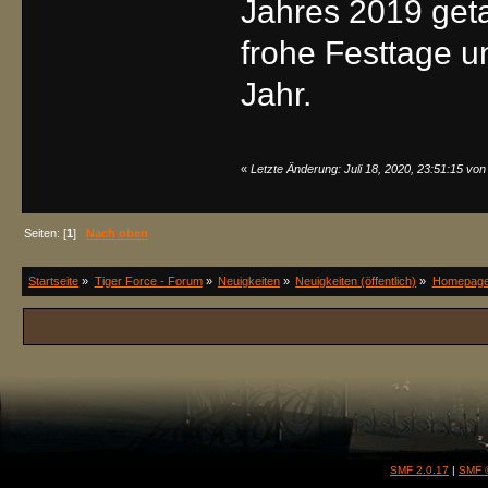
Jahres 2019 get
frohe Festtage u
Jahr.
«
Letzte Änderung: Juli 18, 2020, 23:51:15 von
Seiten: [
1
]
Nach oben
Startseite
»
Tiger Force - Forum
»
Neuigkeiten
»
Neuigkeiten (öffentlich)
»
Homepage 
SMF 2.0.17
|
SMF 