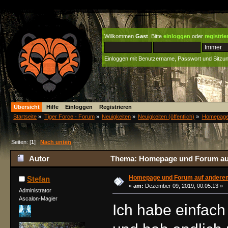
Willkommen
Gast
. Bitte
einloggen
oder
registrie
Einloggen mit Benutzername, Passwort und Sitzu
Übersicht
Hilfe
Einloggen
Registrieren
Startseite
»
Tiger Force - Forum
»
Neuigkeiten
»
Neuigkeiten (öffentlich)
»
Homepage 
Seiten: [
1
]
Nach unten
Autor
Thema: Homepage und Forum auf 
Homepage und Forum auf anderem
Stefan
«
am:
Dezember 09, 2019, 00:05:13 »
Administrator
Ascalon-Magier
Ich habe einfach