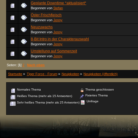
Geplante Downtime *aktualisiert*
Begonnen von
Stefan
Öster Frischfleisch
Begonnen von
Jenny
Neuzuwachs
Begonnen von
Jenny
8-Bit Intro in der Charakterauswahl
Begonnen von
Jenny
Umstellung auf Sommerzeit
Begonnen von
Jenny
Seiten: [
1
]
2
Nach oben
Startseite
»
Tiger Force - Forum
»
Neuigkeiten
»
Neuigkeiten (öffentlich)
Normales Thema
Thema geschlossen
Fixiertes Thema
Heißes Thema (mehr als 15 Antworten)
Umfrage
Sehr heißes Thema (mehr als 25 Antworten)