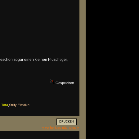
keschön sogar einen kleinen Plüschtiger,
Gespeichert
z Tora
,
Strify Eisfalke
,
DRUCKEN
« vorheriges
nächstes »