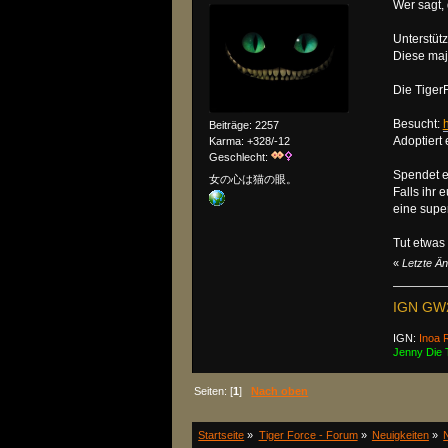
Wer sagt,
Unterstütz
Diese maj
Die TigerF
Besucht:
h
Beiträge: 2257
Adoptiert 
Karma: +328/-12
Geschlecht:
Spendet ei
女の心は猫の眼。
Falls ihr 
eine supe
Tut etwas 
«
Letzte Ä
IGN GW
IGN:
Inoa 
Jenny Die T
Seiten: [
1
]
Nach oben
Startseite
»
Tiger Force - Forum
»
Neuigkeiten
»
N