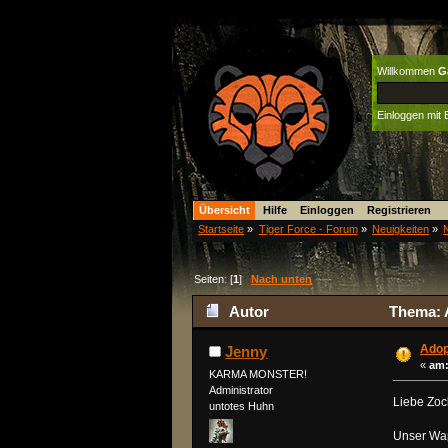
Willkommen
G
Einloggen mit
Übersicht
Hilfe
Einloggen
Registrieren
Startseite
»
Tiger Force - Forum
»
Neuigkeiten
»
N
Seiten: [
1
]
Nach unten
Autor
Thema: A
Adopt
Jenny
«
am
KARMA MONSTER!
Administrator
Liebe Zoc
untotes Huhn
Unser Wap