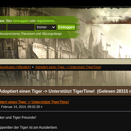
ast
. Bitte
einloggen
oder
registrieren
.
 Benutzername, Passwort und Sitzungslänge
euigkeiten (öffentlich)
»
Adoptiert einen Tiger -> Unterstützt TigerTime!
doptiert einen Tiger -> Unterstützt TigerTime! (Gelesen 28315 
iert einen Tiger -> Unterstützt TigerTime!
:
Februar 14, 2014, 09:02:28 »
ker und Tiger Freunde!
pentier der Tiger ist am Aussterben.