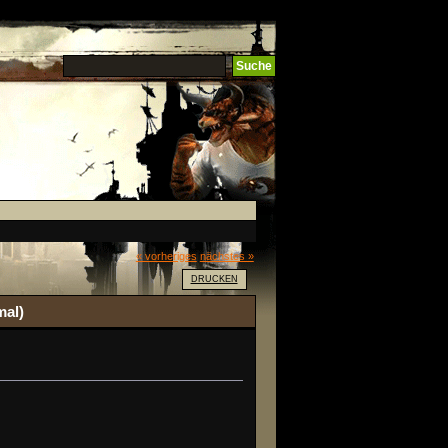
« vorheriges
nächstes »
DRUCKEN
mal)