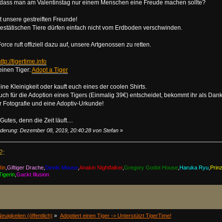
 dass man am Valentinstag nur einem Menschen eine Freude machen sollte?
t unsere gestreiften Freunde!
estätischen Tiere dürfen einfach nicht vom Erdboden verschwinden.
orce ruft offiziell dazu auf, unsere Artgenossen zu retten.
ttp://tigertime.info
einen Tiger:
Adopt a Tiger
ne Kleinigkeit oder kauft euch eines der coolen Shirts.
euch für die Adoption eines Tigers (Einmalig 39€) entscheidet, bekommt ihr als Dan
r Fotografie und eine Adoptiv-Urkunde!
Gutes, denn die Zeit läuft....
nderung: Dezember 08, 2019, 20:40:28 von Stefan
»
2:
Rin
,
Giftiger Drache
,
Devils Mouse
,
Anakin Nightfalker
,
Gregory Godot House
,
Haruka Ryu
,
Prin
igerin
,
Gackt Illusion
euigkeiten (öffentlich)
»
Adoptiert einen Tiger -> Unterstützt TigerTime!