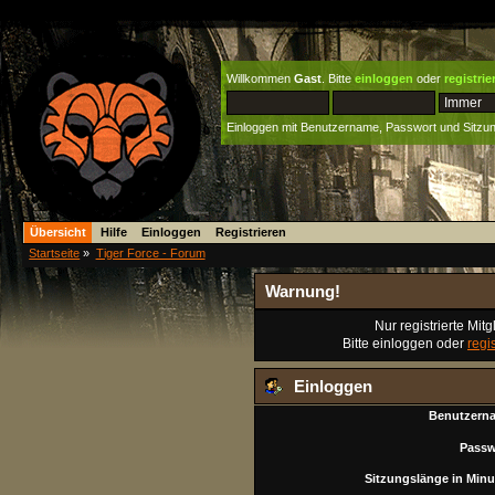
Willkommen
Gast
. Bitte
einloggen
oder
registrie
Einloggen mit Benutzername, Passwort und Sitzu
Übersicht
Hilfe
Einloggen
Registrieren
Startseite
»
Tiger Force - Forum
Warnung!
Nur registrierte Mit
Bitte einloggen oder
regi
Einloggen
Benutzern
Passw
Sitzungslänge in Minu