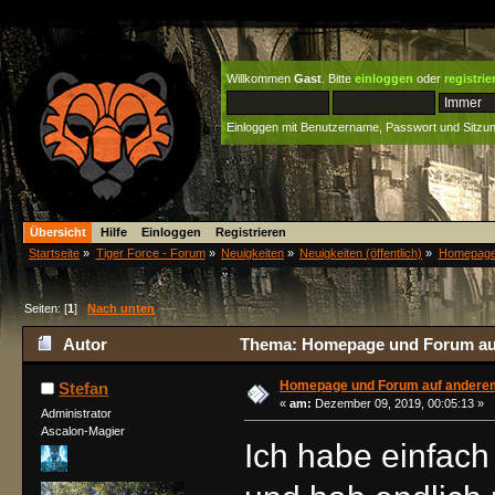
Willkommen
Gast
. Bitte
einloggen
oder
registrie
Einloggen mit Benutzername, Passwort und Sitzu
Übersicht
Hilfe
Einloggen
Registrieren
Startseite
»
Tiger Force - Forum
»
Neuigkeiten
»
Neuigkeiten (öffentlich)
»
Homepage 
Seiten: [
1
]
Nach unten
Autor
Thema: Homepage und Forum auf 
Homepage und Forum auf anderem
Stefan
«
am:
Dezember 09, 2019, 00:05:13 »
Administrator
Ascalon-Magier
Ich habe einfach