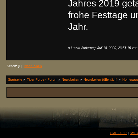
Jahres 2019 get
frohe Festtage u
Jahr.
«
Letzte Änderung: Juli 18, 2020, 23:51:15 von
Seiten: [
1
]
Nach oben
Startseite
»
Tiger Force - Forum
»
Neuigkeiten
»
Neuigkeiten (öffentlich)
»
Homepage 
SMF 2.0.17
|
SMF 