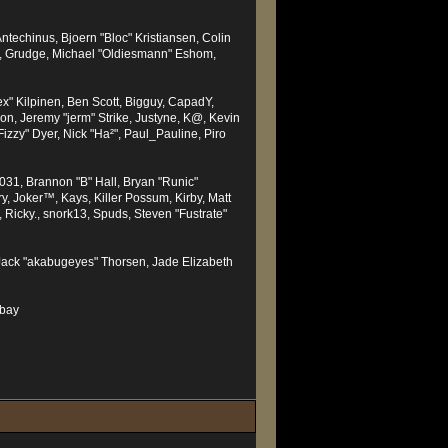
techinus, Bjoern "Bloc" Kristiansen, Colin
, Grudge, Michael "Oldiesmann" Eshom,
Lex" Kilpinen, Ben Scott, Bigguy, CapadY,
n, Jeremy "jerm" Strike, Justyne, K@, Kevin
"Fizzy" Dyer, Nick "Ha²", Paul_Pauline, Piro
1, Brannon "B" Hall, Bryan "Runic"
, Joker™, Kays, Killer Possum, Kirby, Matt
Ricky., snork13, Spuds, Steven "Fustrate"
 Jack "akabugeyes" Thorsen, Jade Elizabeth
nbay