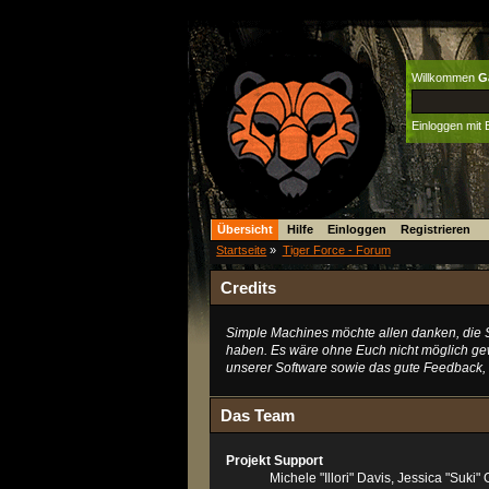
Willkommen
G
Einloggen mit
Übersicht
Hilfe
Einloggen
Registrieren
Startseite
»
Tiger Force - Forum
Credits
Simple Machines möchte allen danken, die S
haben. Es wäre ohne Euch nicht möglich gewe
unserer Software sowie das gute Feedback
Das Team
Projekt Support
Michele "Illori" Davis, Jessica "Su