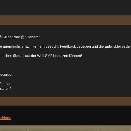
é-Gilles "Nao 尚" Deberdt
che unermüdlich nach Fehlern gesucht, Feedback gegeben und die Entwickler in d
enschen überall auf der Welt SMF benutzen können!
Recordon
Pauline
 schön!
chines