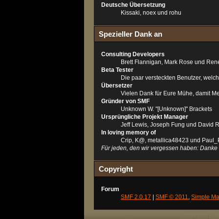
Deutsche Übersetzung
Kissaki, noex und rohu
Spezieller Dank an
Consulting Developers
Brett Flannigan, Mark Rose und Ren
Beta Tester
Die paar versteckten Benutzer, wel
Übersetzer
Vielen Dank für Eure Mühe, damit M
Gründer von SMF
Unknown W. "[Unknown]" Brackets
Ursprüngliche Projekt Manager
Jeff Lewis, Joseph Fung und David 
In loving memory of
Crip, K@, metallica48423 und Paul_
Für jeden, den wir vergessen haben: Danke
Copyright
Forum
SMF 2.0.17
|
SMF © 2011
,
Simple Ma