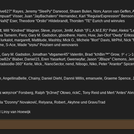
live627" Rayes, Jeremy "SleePy" Darwood, Shawn Bulen, Norv, Aaron van Geffen, An
puart" Visser, Juan "JayBachatero" Hernandez, Karl "RegularExpression" Benson
iNaN]" Eser, Theodore "Orstio" Hildebrandt, Thorsten "TE" Eurich und winrules
t, Will "Kindred" Wagner, Steve, ziycon, JimM, Adish "(F.L.A.M.E.R)" Patel, Aleksi "
a Tamerin, Fiery, Gary M. Gadsdon, gbsothere, Harro, Huw, Jan-Olof "Owdy" Eriksso
 lurkalot, margarett, Mattitude, Mashby, Mick G., Michele "Illori" Davis, MrPhil, Nick 
One, S-Ace, Wade "sησω" Poulsen und xenovanis
 Gary M. Gadsdon, Jonathan "vbgamer45" Valentin, Brad "IchBin™" Grow, ディン103
w82x" Blaber, Daniel15, Eren Yasarkurt, Gwenwyfar, Jason "JBlaze" Clemons, Jerry
odle-360" Kerle, Mick., NanoSector, nend, Nibogo, Niko, Peter "Arantor" Spicer, 
n, AngellinaBelle, Chainy, Daniel Diehl, Dannii Willis, emanuele, Graeme Spence,
є мσηѕтєя" Forsberg, Ralph "[n3rve]" Otowo, rickC, Tony Reid und Mert "Antes" Alı
la "Dzonny" Novaković, Relyana, Robert., Akyhne und GravuTrad
 Liroy van Hoewijk