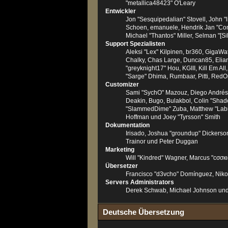
"metallica48423" O'Leary
Entwickler
Jon "Sesquipedalian" Stovell, John "
Schoen, emanuele, Hendrik Jan "Com
Michael "Thantos" Miller, Selman "[S
Support Spezialisten
Aleksi "Lex" Kilpinen, br360, GigaWat
Chalky, Chas Large, Duncan85, Elian
"greyknight17" Hou, KGIII, Kill Em All,
"Sarge" Dhima, Rumbaar, Pitti, Red
Customizer
Sami "SychO" Mazouz, Diego Andrés,
Deakin, Bugo, Bulakbol, Colin "Shado
"SlammedDime" Zuba, Matthew "Labrado
Hoffman und Joey "Tyrsson" Smith
Dokumentation
Irisado, Joshua "groundup" Dickerso
Trainor und Peter Duggan
Marketing
Will "Kindred" Wagner, Marcus "cσσкι
Übersetzer
Francisco "d3vcho" Domínguez, Niko
Servers Administrators
Derek Schwab, Michael Johnson und
Deutsche Übersetzung