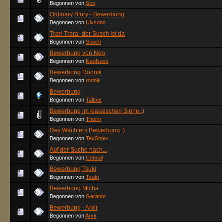
Begonnen von
Sco
Ordinary Story - Bewerbung
Begonnen von
Ulvsonn
Trari-Trara- der Susch ist da
Begonnen von
Susch
Bewerbung von Neo
Begonnen von
NeoNoxx
Bewerbung Rodnik
Begonnen von
rodnik
Bewerbung
Begonnen von
Taltaar
Bewerbung im klassischen Sinne :)
Begonnen von
Thorin
Des Wächters Bewerbung :)
Begonnen von
TexSmex
Auf der Suche nach...
Begonnen von
Cebrail
Bewerbung Tsuki
Begonnen von
Tsuki
Bewerbung Micha
Begonnen von
Garanor
Bewerbung - Arxir
Begonnen von
Arxir