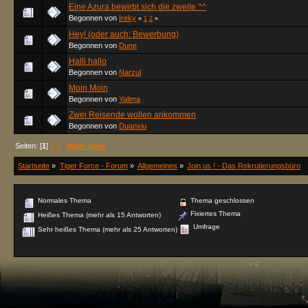
Eine Azura bewirbt sich die zweite ^^
Begonnen von
Ireky
«
1
2
»
Hey! (oder auch: Bewerbung)
Begonnen von
Dune
Halli hallo
Begonnen von
Narzul
Moin Moin
Begonnen von
Yalima
Zwei Reisende wollen ankommen
Begonnen von
Duanxiu
Seiten: [
1
]
2
3
Nach oben
Startseite
»
Tiger Force - Forum
»
Allgemeines
»
Join us ! - Das Rekrutierungsbüro
Normales Thema
Thema geschlossen
Fixiertes Thema
Heißes Thema (mehr als 15 Antworten)
Umfrage
Sehr heißes Thema (mehr als 25 Antworten)