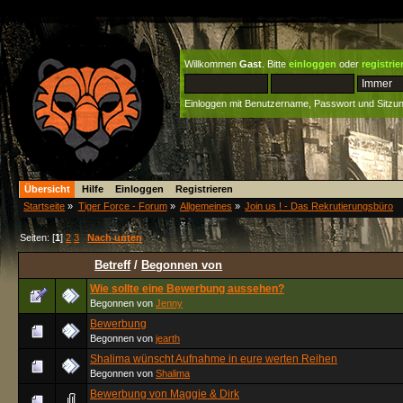
Willkommen
Gast
. Bitte
einloggen
oder
registrie
Einloggen mit Benutzername, Passwort und Sitzu
Übersicht
Hilfe
Einloggen
Registrieren
Startseite
»
Tiger Force - Forum
»
Allgemeines
»
Join us ! - Das Rekrutierungsbüro
Seiten: [
1
]
2
3
Nach unten
Betreff
/
Begonnen von
Wie sollte eine Bewerbung aussehen?
Begonnen von
Jenny
Bewerbung
Begonnen von
jearth
Shalima wünscht Aufnahme in eure werten Reihen
Begonnen von
Shalima
Bewerbung von Maggie & Dirk