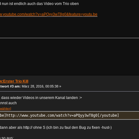
nun ist endlich auch das Video vom Trio oben
www.youtube.com/watch?v=aPQyy3wT8g0&feature=youtu.be
:Erster Trio Kill
twort #3 am:
März 28, 2016, 00:05:38 »
h, dass wieder Videos in unserem Kanal landen :>
annst auch
wählen]
be]http://www.youtube.com/watch?v=aPQyy3wT8g0[/youtube]
 dann aber als http:// ohne S (ich bin zu faul den Bug zu fixen -hust-)
 so aus: