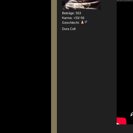
Beiträge: 553
Karma: +33/-56
Geschlecht:
Dura Cell