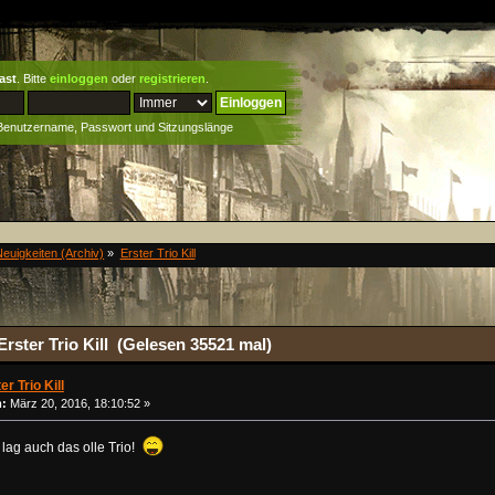
ast
. Bitte
einloggen
oder
registrieren
.
 Benutzername, Passwort und Sitzungslänge
Neuigkeiten (Archiv)
»
Erster Trio Kill
rster Trio Kill (Gelesen 35521 mal)
er Trio Kill
:
März 20, 2016, 18:10:52 »
lag auch das olle Trio!