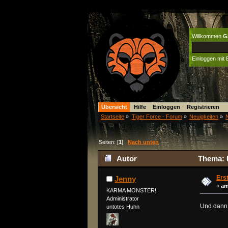
Willkommen
G
Einloggen mit
Übersicht
Hilfe
Einloggen
Registrieren
Startseite
»
Tiger Force - Forum
»
Neuigkeiten
»
Seiten: [
1
]
Nach unten
Autor
Thema: E
Erst
Jenny
«
am
KARMA MONSTER!
Administrator
Und dann 
untotes Huhn