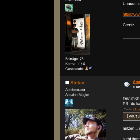
Uuuuuund 
https://
Greetz
Beiträge: 73
Karma: +1/-0
Geschlecht:
Antw
Stefan
«
An
Administrator
Ascalon-Magier
freut mic
P.S.: du k
Code:
[Aus
[youtu
nutzen ...
sieht dann