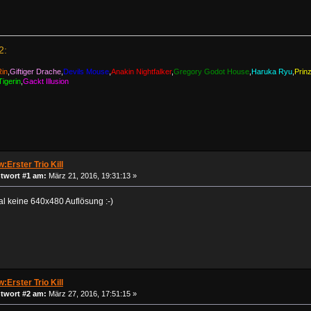
2:
Rin
,
Giftiger Drache
,
Devils Mouse
,
Anakin Nightfalker
,
Gregory Godot House
,
Haruka Ryu
,
Prin
igerin
,
Gackt Illusion
:Erster Trio Kill
twort #1 am:
März 21, 2016, 19:31:13 »
al keine 640x480 Auflösung :-)
:Erster Trio Kill
twort #2 am:
März 27, 2016, 17:51:15 »