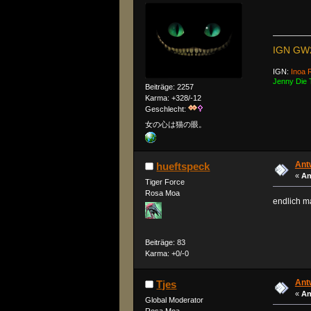
IGN GW
IGN:
Inoa 
Jenny Die T
Beiträge: 2257
Karma: +328/-12
Geschlecht:
女の心は猫の眼。
Antw
hueftspeck
«
An
Tiger Force
Rosa Moa
endlich m
Beiträge: 83
Karma: +0/-0
Antw
Tjes
«
An
Global Moderator
Rosa Moa