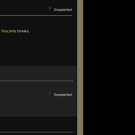
Gespeichert
z Tora
,
Strify Eisfalke
,
Gespeichert