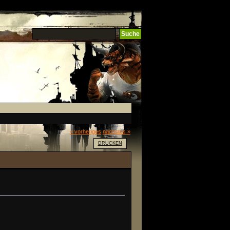
« vorheriges
nächstes »
DRUCKEN