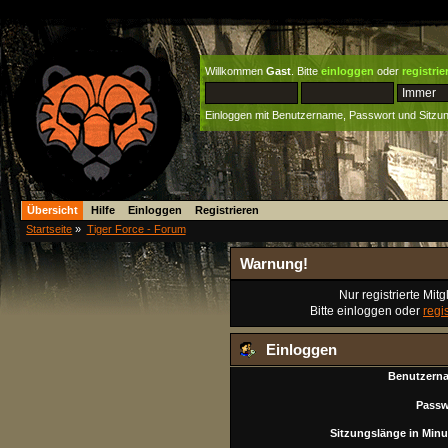
Willkommen
Gast
. Bitte
einloggen
oder
registrie
Einloggen mit Benutzername, Passwort und Sitzu
Übersicht
Hilfe
Einloggen
Registrieren
Startseite
»
Tiger Force - Forum
Warnung!
Nur registrierte Mit
Bitte einloggen oder
regi
Einloggen
Benutzern
Passw
Sitzungslänge in Minu