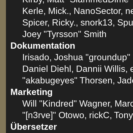
Kerle, Mick., NanoSector, n
Spicer, Ricky., snork13, Sp
Joey "Tyrsson" Smith
Dokumentation
Irisado, Joshua "groundup" 
Daniel Diehl, Dannii Willi
"akabugeyes" Thorsen, Jade
Marketing
Will "Kindred" Wagner, Mar
"[n3rve]" Otowo, rickC, Ton
Übersetzer