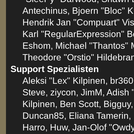
Antechinus, Bjoern "Bloc" K
Hendrik Jan "Compuart" Vi
Karl "RegularExpression" 
Eshom, Michael "Thantos" M
Theodore "Orstio" Hildebran
Support Spezialisten
Aleksi "Lex" Kilpinen, br36
Steve, ziycon, JimM, Adish "
Kilpinen, Ben Scott, Bigguy
Duncan85, Eliana Tamerin, 
Harro, Huw, Jan-Olof "Owdy"