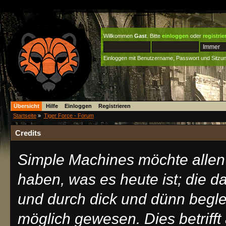
Willkommen
Gast
. Bitte
einloggen
oder
registrie
Einloggen mit Benutzername, Passwort und Sitzu
Übersicht
Hilfe
Einloggen
Registrieren
Startseite
»
Tiger Force - Forum
Credits
Simple Machines möchte allen
haben, was es heute ist; die d
und durch dick und dünn begle
möglich gewesen. Dies betrifft