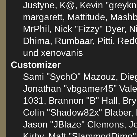
Justyne, K@, Kevin "greyknig
margarett, Mattitude, Mashby
MrPhil, Nick "Fizzy" Dyer, N
Dhima, Rumbaar, Pitti, Re
und xenovanis
Customizer
Sami "SychO" Mazouz, Die
Jonathan "vbgamer45" Val
1031, Brannon "B" Hall, Br
Colin "Shadow82x" Blaber, 
Jason "JBlaze" Clemons, Je
Kirby, Matt "SlammedDime"