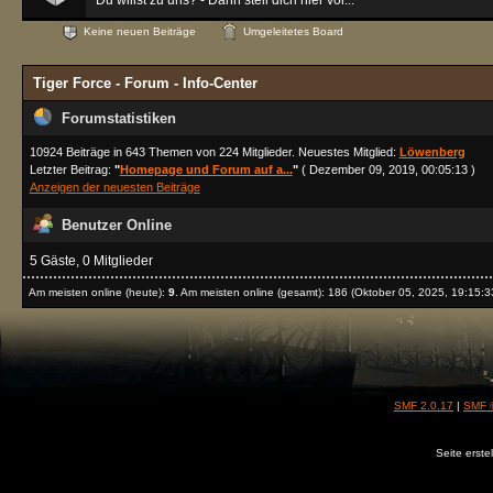
Du willst zu uns? - Dann stell dich hier vor...
Keine neuen Beiträge
Umgeleitetes Board
Tiger Force - Forum - Info-Center
Forumstatistiken
10924 Beiträge in 643 Themen von 224 Mitglieder. Neuestes Mitglied:
Löwenberg
Letzter Beitrag:
"
Homepage und Forum auf a...
"
( Dezember 09, 2019, 00:05:13 )
Anzeigen der neuesten Beiträge
Benutzer Online
5 Gäste, 0 Mitglieder
Am meisten online (heute):
9
. Am meisten online (gesamt): 186 (Oktober 05, 2025, 19:15:3
SMF 2.0.17
|
SMF 
Seite erste