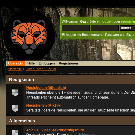
Willkommen
Gast
. Bitte
einloggen
oder
registrie
Einloggen mit Benutzername, Passwort und Sitzu
Übersicht
Hilfe
Einloggen
Registrieren
Startseite
»
Tiger Force - Forum
Neuigkeiten
Neuigkeiten (öffentlich)
Neuigkeiten über die TF, die jedem zugänglich sein dürfen. Der Sta
Threads erscheint automatisch auf der Homepage.
Neuigkeiten (Archiv)
Veraltete / defekte Neuigkeiten, die auf der Hauptseite unschön sin
Allgemeines
Join us ! - Das Rekrutierungsbüro