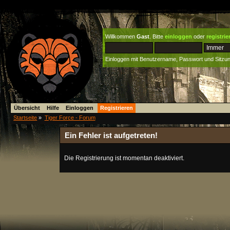
Willkommen
Gast
. Bitte
einloggen
oder
registrie
Einloggen mit Benutzername, Passwort und Sitzu
Übersicht
Hilfe
Einloggen
Registrieren
Startseite
»
Tiger Force - Forum
Ein Fehler ist aufgetreten!
Die Registrierung ist momentan deaktiviert.