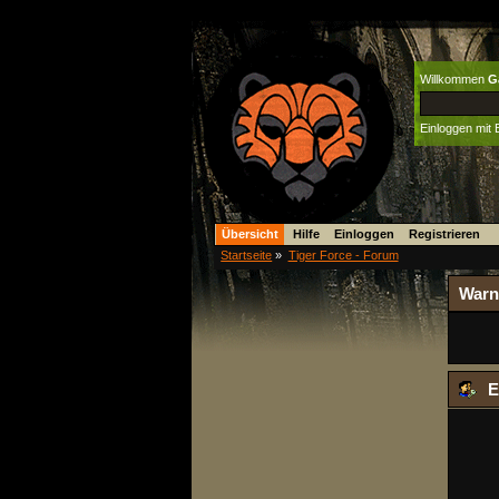
Willkommen
G
Einloggen mit
Übersicht
Hilfe
Einloggen
Registrieren
Startseite
»
Tiger Force - Forum
Warn
E