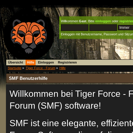
Willkommen
Gast
. Bitte
einloggen
oder
registrie
Einloggen mit Benutzername, Passwort und Sitzu
Übersicht
Hilfe
Einloggen
Registrieren
Startseite
»
Tiger Force - Forum
»
Hilfe
SMF Benutzerhilfe
Willkommen bei Tiger Force -
Forum (SMF) software!
SMF ist eine elegante, effizien