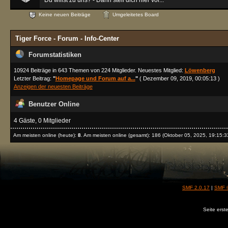
Du willst zu uns? - Dann stell dich hier vor...
Keine neuen Beiträge
Umgeleitetes Board
Tiger Force - Forum - Info-Center
Forumstatistiken
10924 Beiträge in 643 Themen von 224 Mitglieder. Neuestes Mitglied:
Löwenberg
Letzter Beitrag:
"
Homepage und Forum auf a...
"
( Dezember 09, 2019, 00:05:13 )
Anzeigen der neuesten Beiträge
Benutzer Online
4 Gäste, 0 Mitglieder
Am meisten online (heute):
8
. Am meisten online (gesamt): 186 (Oktober 05, 2025, 19:15:3
SMF 2.0.17
|
SMF 
Seite erst