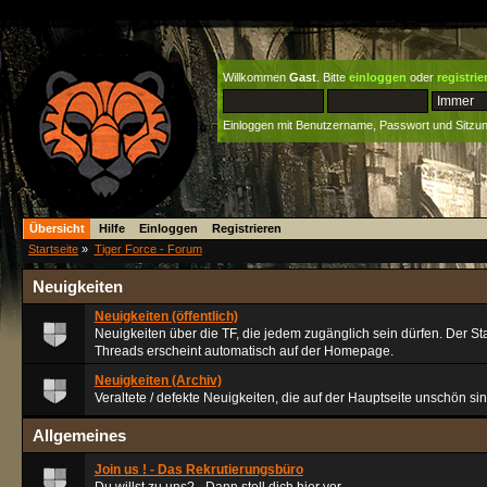
Willkommen
Gast
. Bitte
einloggen
oder
registrie
Einloggen mit Benutzername, Passwort und Sitzu
Übersicht
Hilfe
Einloggen
Registrieren
Startseite
»
Tiger Force - Forum
Neuigkeiten
Neuigkeiten (öffentlich)
Neuigkeiten über die TF, die jedem zugänglich sein dürfen. Der Sta
Threads erscheint automatisch auf der Homepage.
Neuigkeiten (Archiv)
Veraltete / defekte Neuigkeiten, die auf der Hauptseite unschön sin
Allgemeines
Join us ! - Das Rekrutierungsbüro