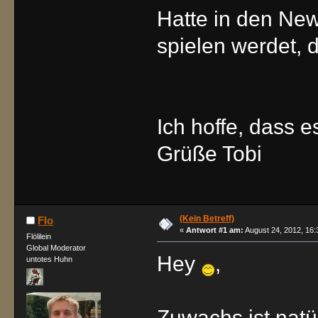
Hatte in den New
spielen werdet, 
Ich hoffe, dass e
Grüße Tobi
(Kein Betreff)
Flo
«
Antwort #1 am:
August 24, 2012, 16:
Flölilein
Global Moderator
Hey
,
untotes Huhn
Zuwachs ist natü