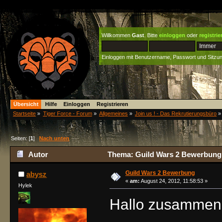
Willkommen
Gast
. Bitte
einloggen
oder
registrie
Einloggen mit Benutzername, Passwort und Sitzu
Übersicht
Hilfe
Einloggen
Registrieren
Startseite
»
Tiger Force - Forum
»
Allgemeines
»
Join us ! - Das Rekrutierungsbüro
»
Seiten: [
1
]
Nach unten
Autor
Thema: Guild Wars 2 Bewerbung 
Guild Wars 2 Bewerbung
abysz
«
am:
August 24, 2012, 11:58:53 »
Hylek
Hallo zusammen