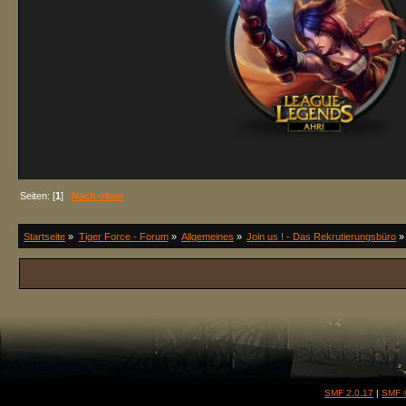
Seiten: [
1
]
Nach oben
Startseite
»
Tiger Force - Forum
»
Allgemeines
»
Join us ! - Das Rekrutierungsbüro
»
SMF 2.0.17
|
SMF 