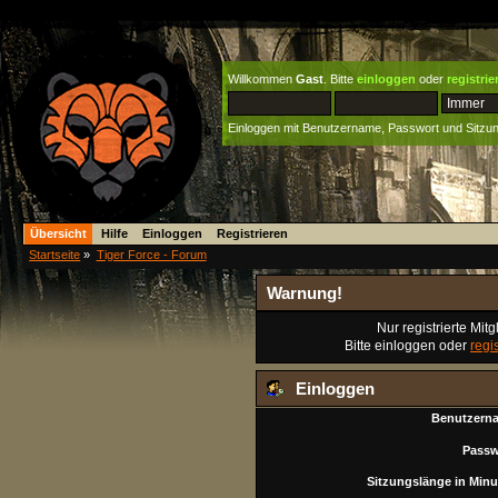
Willkommen
Gast
. Bitte
einloggen
oder
registrie
Einloggen mit Benutzername, Passwort und Sitzu
Übersicht
Hilfe
Einloggen
Registrieren
Startseite
»
Tiger Force - Forum
Warnung!
Nur registrierte Mit
Bitte einloggen oder
regi
Einloggen
Benutzern
Passw
Sitzungslänge in Minu