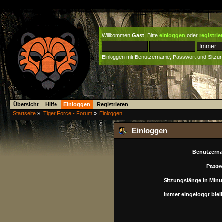
Willkommen
Gast
. Bitte
einloggen
oder
registrie
Einloggen mit Benutzername, Passwort und Sitzu
Übersicht
Hilfe
Einloggen
Registrieren
Startseite
»
Tiger Force - Forum
»
Einloggen
Einloggen
Benutzern
Passw
Sitzungslänge in Minu
Immer eingeloggt blei