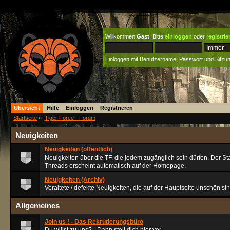
Willkommen
Gast
. Bitte
einloggen
oder
registrie
Einloggen mit Benutzername, Passwort und Sitzu
Übersicht
Hilfe
Einloggen
Registrieren
Startseite
»
Tiger Force - Forum
Neuigkeiten
Neuigkeiten (öffentlich)
Neuigkeiten über die TF, die jedem zugänglich sein dürfen. Der Sta
Threads erscheint automatisch auf der Homepage.
Neuigkeiten (Archiv)
Veraltete / defekte Neuigkeiten, die auf der Hauptseite unschön sin
Allgemeines
Join us ! - Das Rekrutierungsbüro