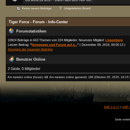
Du willst zu uns? - Dann stell dich hier vor...
Keine neuen Beiträge
Umgeleitetes Board
Tiger Force - Forum - Info-Center
Forumstatistiken
10924 Beiträge in 643 Themen von 224 Mitglieder. Neuestes Mitglied:
Löwenberg
Letzter Beitrag:
"
Homepage und Forum auf a...
"
( Dezember 09, 2019, 00:05:13 )
Anzeigen der neuesten Beiträge
Benutzer Online
2 Gäste, 0 Mitglieder
Am meisten online (heute):
13
. Am meisten online (gesamt): 186 (Oktober 05, 2025, 19:15:
SMF 2.0.17
|
SMF 
Seite erste