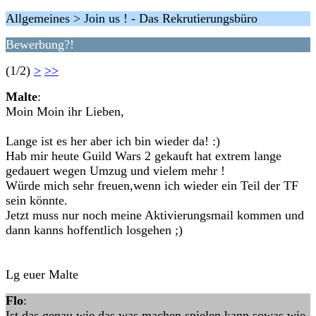
Allgemeines > Join us ! - Das Rekrutierungsbüro
Bewerbung?!
(1/2)
>
>>
Malte
:
Moin Moin ihr Lieben,
Lange ist es her aber ich bin wieder da! :)
Hab mir heute Guild Wars 2 gekauft hat extrem lange
gedauert wegen Umzug und vielem mehr !
Würde mich sehr freuen,wenn ich wieder ein Teil der TF
sein könnte.
Jetzt muss nur noch meine Aktivierungsmail kommen und
dann kanns hoffentlich losgehen ;)
Lg euer Malte
Flo
:
Ist das genau wie das was machen spielen kann sowas wie